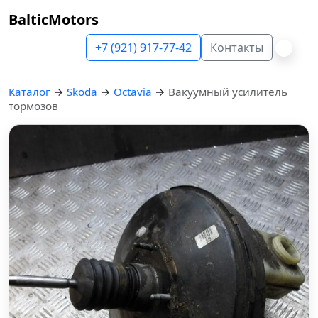
BalticMotors
+7 (921) 917-77-42
Контакты
Каталог
→
Skoda
→
Octavia
→
Вакуумный усилитель
тормозов