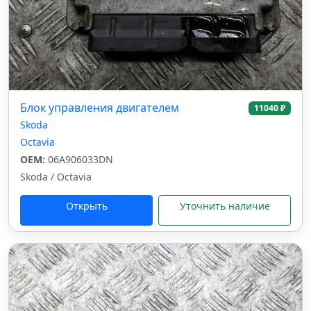
Блок управления двигателем
11040 ₽
Skoda
Octavia
OEM:
06A906033DN
Skoda / Octavia
Открыть
Уточнить наличие