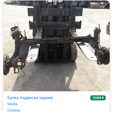
Балка подвески задняя
15360 ₽
Skoda
Octavia