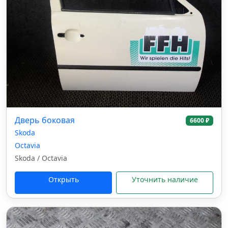
Дверь боковая
6600 ₽
Skoda
Octavia
Skoda / Octavia
Открыть
Уточнить наличие