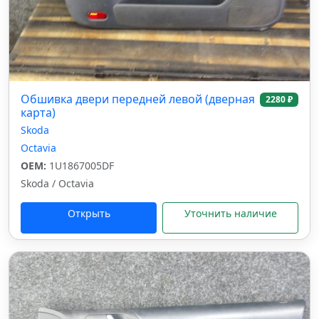
Обшивка двери передней левой (дверная
2280 ₽
карта)
Skoda
Octavia
OEM:
1U1867005DF
Skoda / Octavia
Открыть
Уточнить наличие