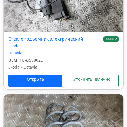
Стеклоподъёмник электрический
6600 ₽
Skoda
Octavia
OEM:
1U4959802D
Skoda / Octavia
Открыть
Уточнить наличие