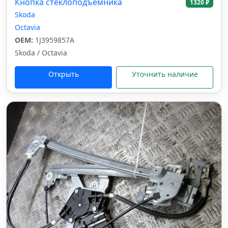
Кнопка стеклоподъемника
1320 ₽
Skoda
Octavia
OEM:
1J3959857A
Skoda / Octavia
Открыть
Уточнить наличие