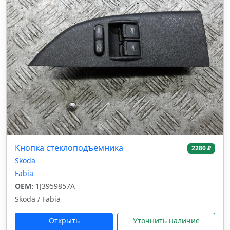
Кнопка стеклоподъемника
2280 ₽
Skoda
Fabia
OEM:
1J3959857A
Skoda / Fabia
Открыть
Уточнить наличие