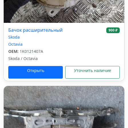
Бачок расширительный
900 ₽
Skoda
Octavia
OEM:
1K0121407A
Skoda / Octavia
Открыть
Уточнить наличие