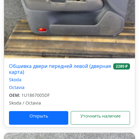
Обшивка двери передней левой (дверная
2280 ₽
карта)
Skoda
Octavia
OEM:
1U1867005DF
Skoda / Octavia
Открыть
Уточнить наличие