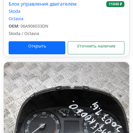
Блок управления двигателем
11040 ₽
Skoda
Octavia
OEM:
06A906033DN
Skoda / Octavia
Открыть
Уточнить наличие