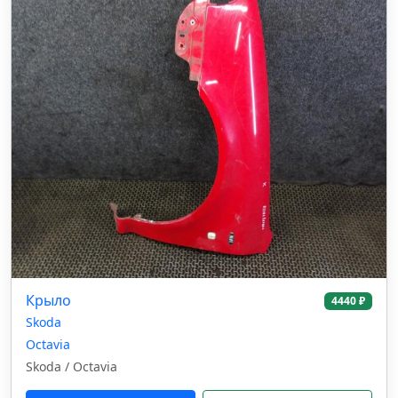
Крыло
4440 ₽
Skoda
Octavia
Skoda / Octavia