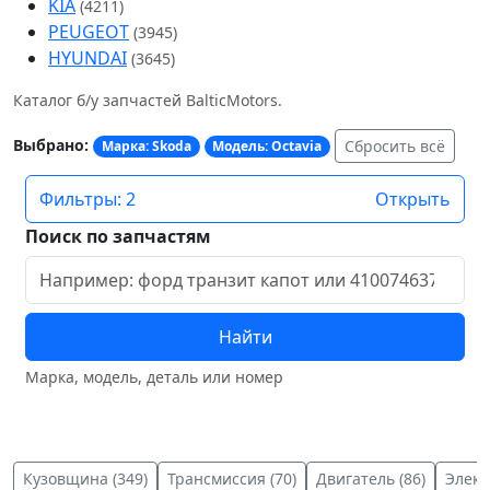
KIA
(4211)
PEUGEOT
(3945)
HYUNDAI
(3645)
Каталог б/у запчастей BalticMotors.
Выбрано:
Сбросить всё
Марка: Skoda
Модель: Octavia
Фильтры: 2
Открыть
Поиск по запчастям
Найти
Марка, модель, деталь или номер
Кузовщина (349)
Трансмиссия (70)
Двигатель (86)
Элект