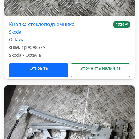
Кнопка стеклоподъемника
1320 ₽
Skoda
Octavia
OEM:
1J3959857A
Skoda / Octavia
Открыть
Уточнить наличие