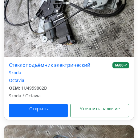
Стеклоподъёмник электрический
6600 ₽
Skoda
Octavia
OEM:
1U4959802D
Skoda / Octavia
Открыть
Уточнить наличие