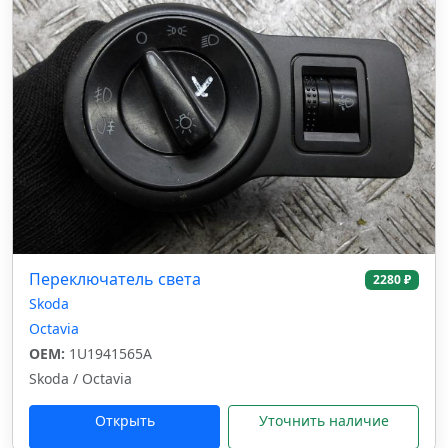
Переключатель света
2280 ₽
Skoda
Octavia
OEM:
1U1941565A
Skoda / Octavia
Открыть
Уточнить наличие