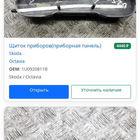
Щиток приборов(приборная панель)
4440 ₽
Skoda
Octavia
OEM:
1U0920811B
Skoda / Octavia
Открыть
Уточнить наличие