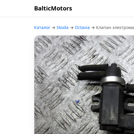
BalticMotors
Каталог
→
Skoda
→
Octavia
→
Клапан электром