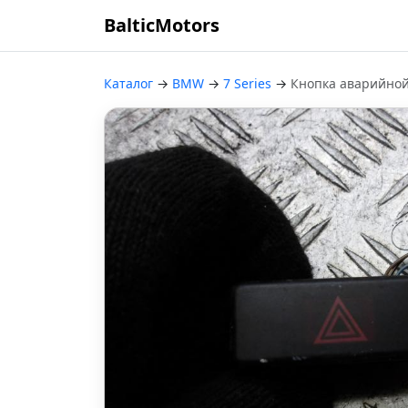
BalticMotors
Каталог
→
BMW
→
7 Series
→
Кнопка аварийной