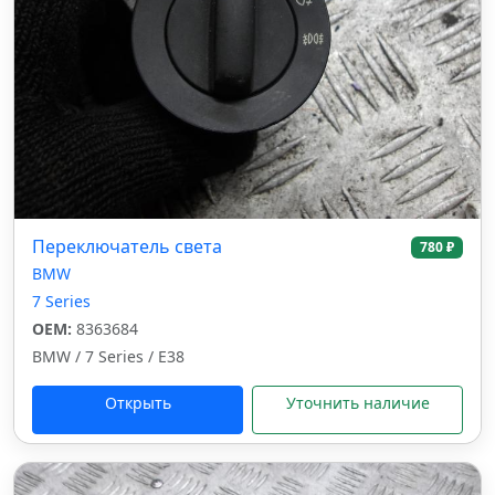
Переключатель света
780 ₽
BMW
7 Series
OEM:
8363684
BMW / 7 Series / E38
Открыть
Уточнить наличие