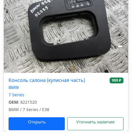
Консоль салона (кулисная часть)
900 ₽
BMW
7 Series
OEM:
8221520
BMW / 7 Series / E38
Открыть
Уточнить наличие