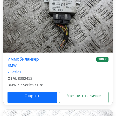
Иммобилайзер
780 ₽
BMW
7 Series
OEM:
8382452
BMW / 7 Series / E38
Открыть
Уточнить наличие