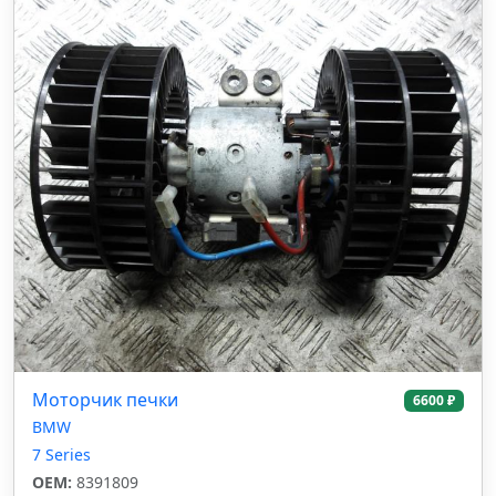
Моторчик печки
6600 ₽
BMW
7 Series
OEM:
8391809