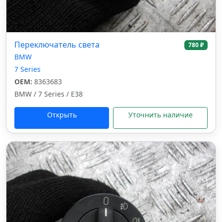
Переключатель света
780 ₽
BMW
7 Series
OEM:
8363683
BMW / 7 Series / E38
Открыть
Уточнить наличие