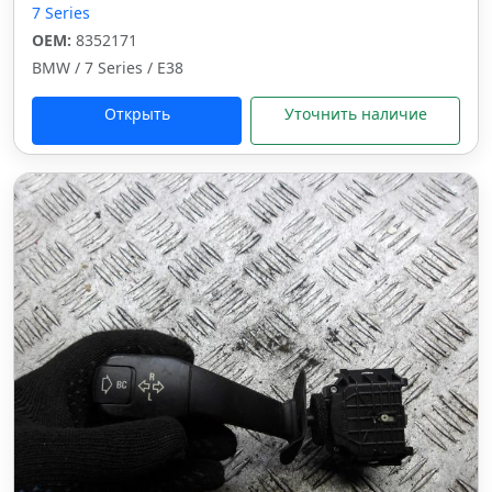
7 Series
OEM:
8352171
BMW / 7 Series / E38
Открыть
Уточнить наличие