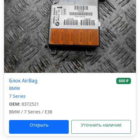
Блок AirBag
600 ₽
BMW
7 Series
OEM:
8372521
BMW / 7 Series / E38
Открыть
Уточнить наличие