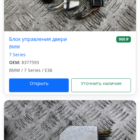
Блок управления двери
900 ₽
BMW
7 Series
OEM:
8377593
BMW / 7 Series / E38
Открыть
Уточнить наличие