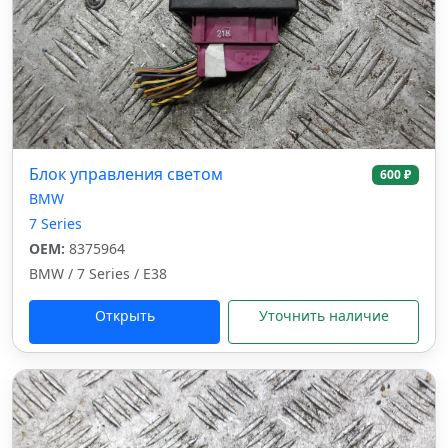
Блок управления светом
600 ₽
BMW
7 Series
OEM:
8375964
BMW / 7 Series / E38
Открыть
Уточнить наличие