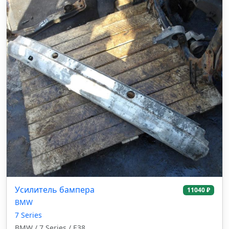
Усилитель бампера
11040 ₽
BMW
7 Series
BMW / 7 Series / E38