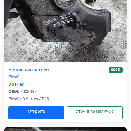
Бачок омывателя
900 ₽
BMW
3 Series
OEM:
7008057
BMW / 3 Series / E46
Открыть
Уточнить наличие