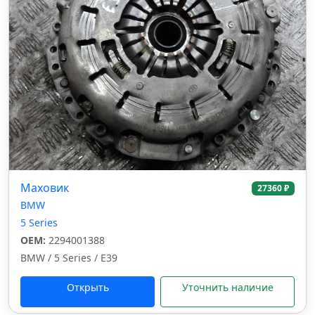
Маховик
27360 ₽
BMW
5 Series
OEM:
2294001388
BMW / 5 Series / E39
Открыть
Уточнить наличие