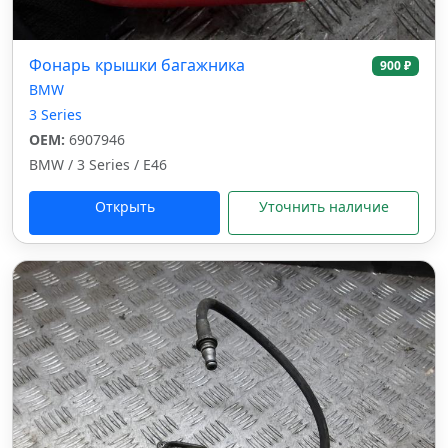
Фонарь крышки багажника
900 ₽
BMW
3 Series
OEM:
6907946
BMW / 3 Series / E46
Открыть
Уточнить наличие