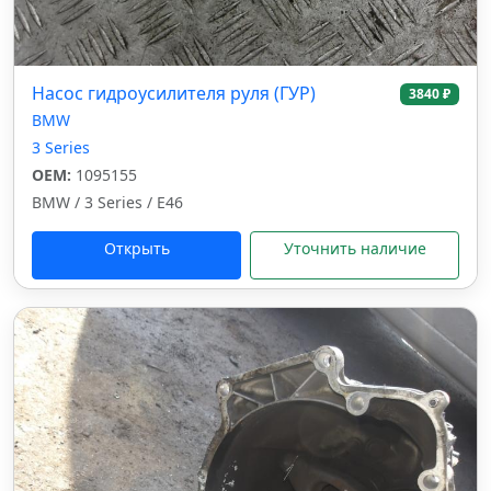
Насос гидроусилителя руля (ГУР)
3840 ₽
BMW
3 Series
OEM:
1095155
BMW / 3 Series / E46
Открыть
Уточнить наличие