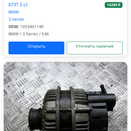
КПП 5 ст
14280 ₽
BMW
3 Series
OEM:
1053401146
BMW / 3 Series / E46
Открыть
Уточнить наличие