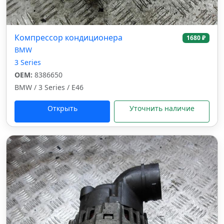
Компрессор кондиционера
1680 ₽
BMW
3 Series
OEM:
8386650
BMW / 3 Series / E46
Открыть
Уточнить наличие