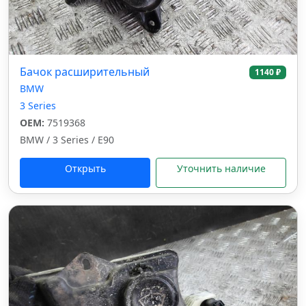
Бачок расширительный
1140 ₽
BMW
3 Series
OEM:
7519368
BMW / 3 Series / E90
Открыть
Уточнить наличие