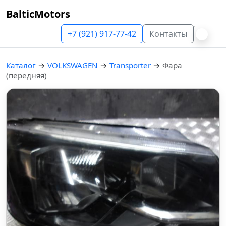
BalticMotors
+7 (921) 917-77-42
Контакты
Каталог
→
VOLKSWAGEN
→
Transporter
→
Фара
(передняя)