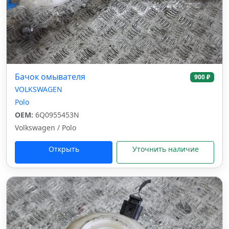
Бачок омывателя
900 ₽
VOLKSWAGEN
Polo
OEM:
6Q0955453N
Volkswagen / Polo
Открыть
Уточнить наличие