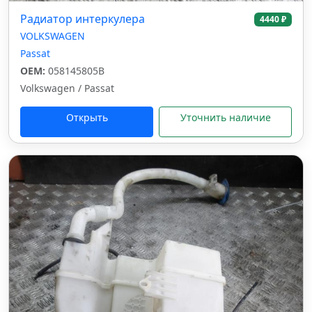
Радиатор интеркулера
4440 ₽
VOLKSWAGEN
Passat
OEM:
058145805B
Volkswagen / Passat
Открыть
Уточнить наличие