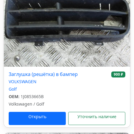
Заглушка (решётка) в бампер
900 ₽
VOLKSWAGEN
Golf
OEM:
1J0853665B
Volkswagen / Golf
Открыть
Уточнить наличие