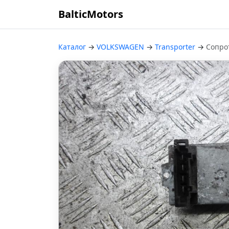
BalticMotors
Каталог
→
VOLKSWAGEN
→
Transporter
→
Сопро