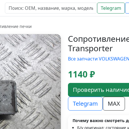
Telegram
тивление печки
Сопротивлени
Transporter
Все запчасти VOLKSWAGE
1140 ₽
Проверить наличи
Telegram
MAX
Почему важно смотреть д
Б/у оригинал; состояние 