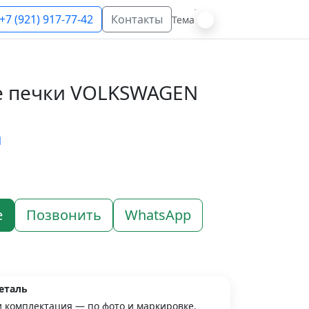
+7 (921) 917-77-42
Контакты
Тема
е печки VOLKSWAGEN
N
е
Позвонить
WhatsApp
еталь
и комплектация — по фото и маркировке.