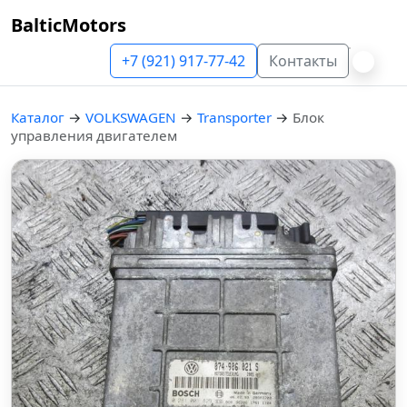
BalticMotors
+7 (921) 917-77-42
Контакты
Каталог
→
VOLKSWAGEN
→
Transporter
→
Блок
управления двигателем