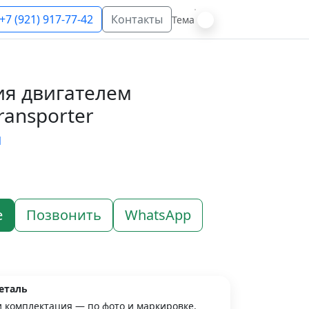
+7 (921) 917-77-42
Контакты
Тема
ия двигателем
ansporter
N
е
Позвонить
WhatsApp
еталь
и комплектация — по фото и маркировке.