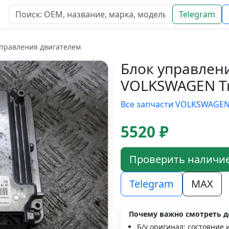
Telegram
управления двигателем
Блок управлен
VOLKSWAGEN Tr
Все запчасти VOLKSWAGE
5520 ₽
Проверить наличи
Telegram
MAX
Почему важно смотреть д
Б/у оригинал; состояние 