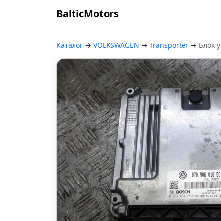
BalticMotors
Каталог
→
VOLKSWAGEN
→
Transporter
→
Блок 