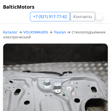
BalticMotors
+7 (921) 917-77-42
Контакты
Каталог
→
VOLKSWAGEN
→
Touran
→
Стеклоподъёмник
электрический