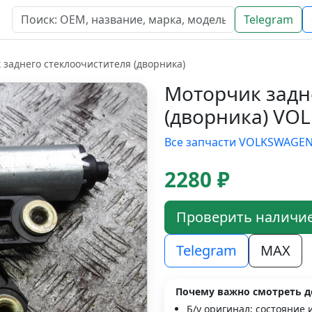
Telegram
заднего стеклоочистителя (дворника)
Моторчик задн
(дворника) VO
Все запчасти VOLKSWAGE
2280 ₽
Проверить наличи
Telegram
MAX
Почему важно смотреть д
Б/у оригинал; состояние 