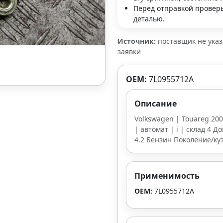
Перед отправкой проверь
деталью.
Источник:
поставщик не ука
заявки
OEM:
7L0955712A
Описание
Volkswagen | Touareg 200
| автомат | i | склад 4 Д
4.2 Бензин Поколение/куз
Применимость
OEM:
7L0955712A