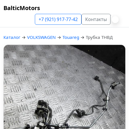
BalticMotors
+7 (921) 917-77-42
Контакты
Каталог
→
VOLKSWAGEN
→
Touareg
→
Трубка ТНВД