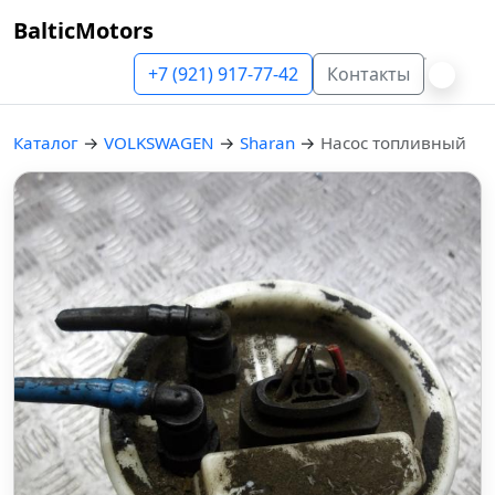
BalticMotors
+7 (921) 917-77-42
Контакты
Каталог
→
VOLKSWAGEN
→
Sharan
→
Насос топливный