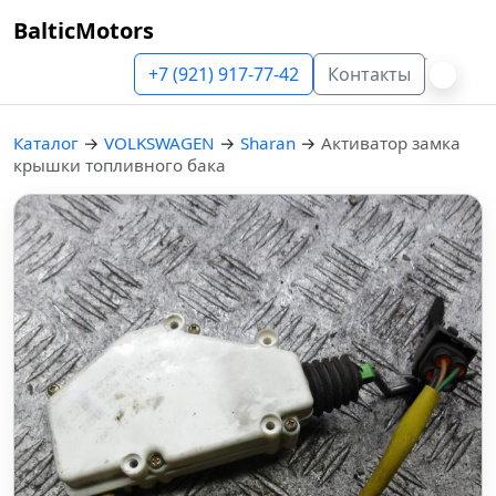
BalticMotors
+7 (921) 917-77-42
Контакты
Каталог
→
VOLKSWAGEN
→
Sharan
→
Активатор замка
крышки топливного бака