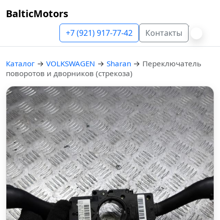
BalticMotors
+7 (921) 917-77-42
Контакты
Каталог
→
VOLKSWAGEN
→
Sharan
→
Переключатель
поворотов и дворников (стрекоза)