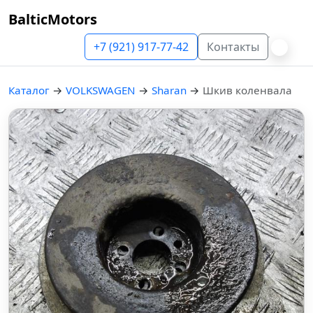
BalticMotors
+7 (921) 917-77-42
Контакты
Каталог
→
VOLKSWAGEN
→
Sharan
→
Шкив коленвала