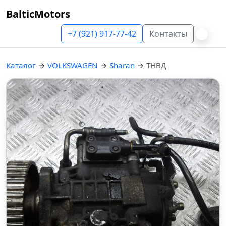
BalticMotors
+7 (921) 917-77-42
Контакты
Каталог
→
VOLKSWAGEN
→
Sharan
→
ТНВД