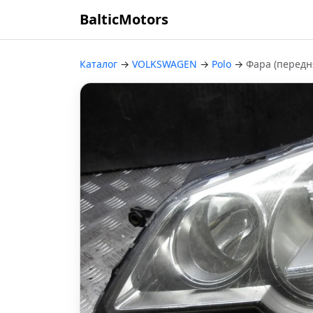
BalticMotors
Каталог
→
VOLKSWAGEN
→
Polo
→
Фара (передн