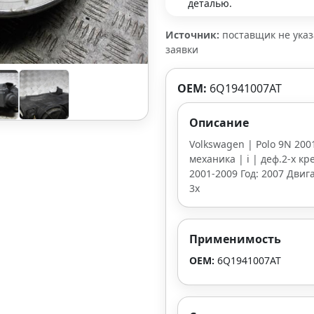
деталью.
Источник:
поставщик не ука
заявки
OEM:
6Q1941007AT
Описание
Volkswagen | Polo 9N 2001
механика | i | деф.2-х кре
2001-2009 Год: 2007 Двиг
3х
Применимость
OEM:
6Q1941007AT