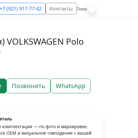
+7 (921) 917-77-42
Контакты
Тема
я) VOLKSWAGEN Polo
N
е
Позвонить
WhatsApp
еталь
и комплектация — по фото и маркировке.
те OEM и визуальное совпадение с вашей