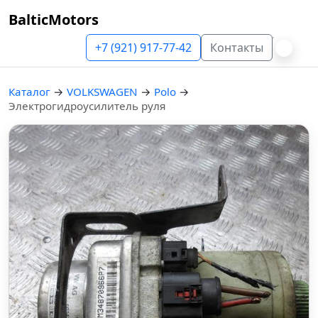
BalticMotors
+7 (921) 917-77-42
Контакты
Каталог
→
VOLKSWAGEN
→
Polo
→
Электрогидроусилитель руля