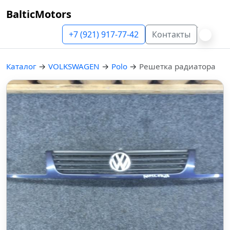
BalticMotors
+7 (921) 917-77-42
Контакты
Каталог
→
VOLKSWAGEN
→
Polo
→
Решетка радиатора