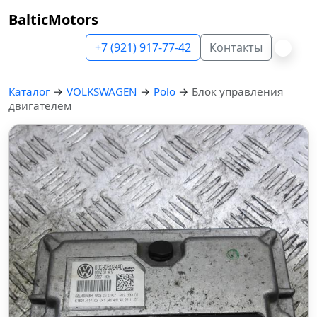
BalticMotors
+7 (921) 917-77-42
Контакты
Каталог
→
VOLKSWAGEN
→
Polo
→
Блок управления
двигателем