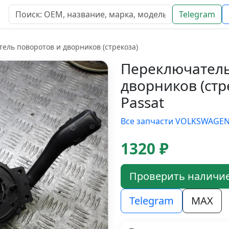
Telegram
ель поворотов и дворников (стрекоза)
Переключатель
дворников (ст
Passat
Все запчасти VOLKSWAGE
1320 ₽
Проверить наличи
Telegram
MAX