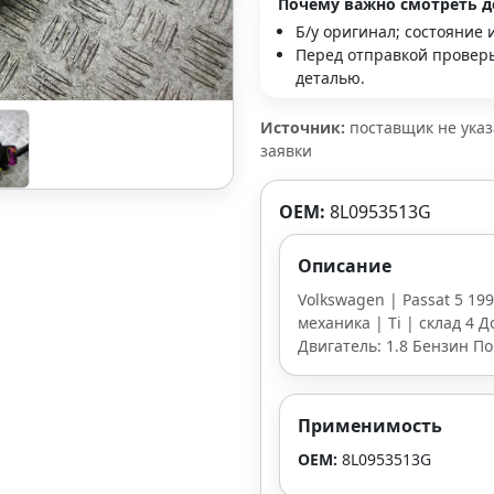
Почему важно смотреть д
Б/у оригинал; состояние 
Перед отправкой проверь
деталью.
Источник:
поставщик не ука
заявки
OEM:
8L0953513G
Описание
Volkswagen | Passat 5 199
механика | Ti | склад 4 Д
Двигатель: 1.8 Бензин По
Применимость
OEM:
8L0953513G