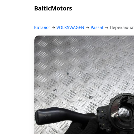
BalticMotors
Каталог
→
VOLKSWAGEN
→
Passat
→
Переключат