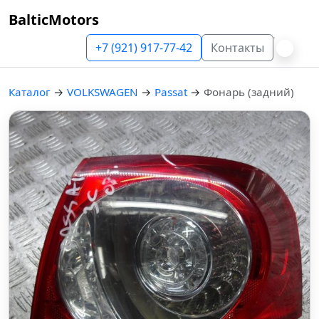
BalticMotors
+7 (921) 917-77-42
Контакты
Каталог
→
VOLKSWAGEN
→
Passat
→
Фонарь (задний)