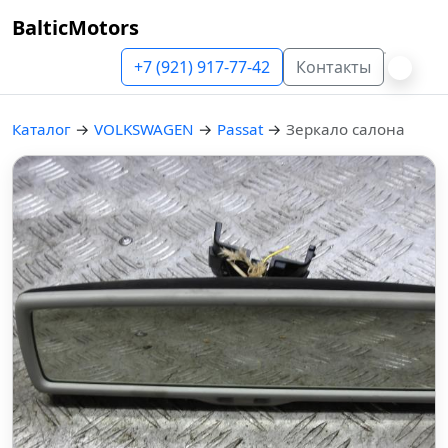
BalticMotors
+7 (921) 917-77-42
Контакты
Каталог
→
VOLKSWAGEN
→
Passat
→
Зеркало салона