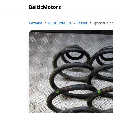
BalticMotors
Каталог
→
VOLKSWAGEN
→
Passat
→
Пружина п