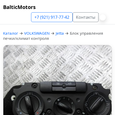
BalticMotors
+7 (921) 917-77-42
Контакты
Каталог
→
VOLKSWAGEN
→
Jetta
→
Блок управления
печки/климат контроля