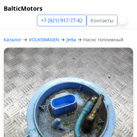
BalticMotors
+7 (921) 917-77-42
Контакты
Каталог
→
VOLKSWAGEN
→
Jetta
→
Насос топливный