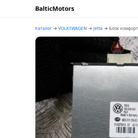
BalticMotors
Каталог
→
VOLKSWAGEN
→
Jetta
→
Блок комфор