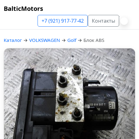
BalticMotors
+7 (921) 917-77-42
Контакты
Каталог
→
VOLKSWAGEN
→
Golf
→
Блок ABS