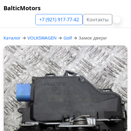
BalticMotors
+7 (921) 917-77-42
Контакты
Каталог
→
VOLKSWAGEN
→
Golf
→
Замок двери