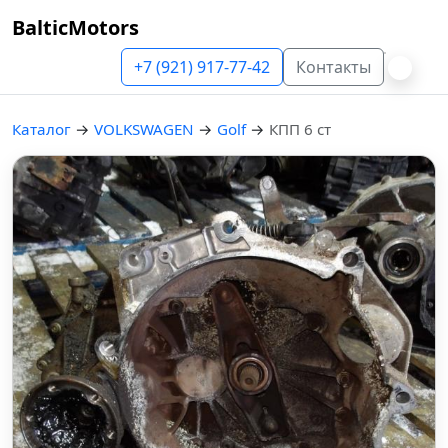
BalticMotors
+7 (921) 917-77-42
Контакты
Каталог
→
VOLKSWAGEN
→
Golf
→
КПП 6 ст