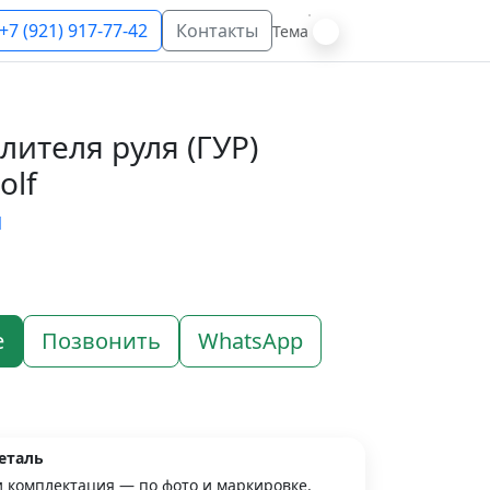
+7 (921) 917-77-42
Контакты
Тема
лителя руля (ГУР)
olf
N
е
Позвонить
WhatsApp
еталь
и комплектация — по фото и маркировке.