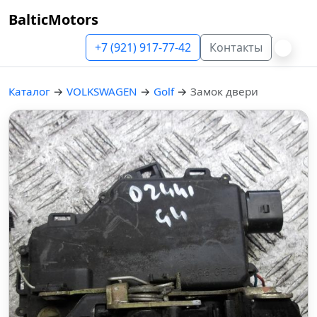
BalticMotors
+7 (921) 917-77-42
Контакты
Каталог
→
VOLKSWAGEN
→
Golf
→
Замок двери