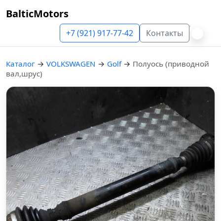
BalticMotors
+7 (921) 917-77-42
Контакты
Каталог
→
VOLKSWAGEN
→
Golf
→
Полуось (приводной
вал,шрус)