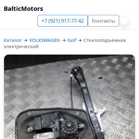
BalticMotors
+7 (921) 917-77-42
Контакты
Каталог
→
VOLKSWAGEN
→
Golf
→
Стеклоподъёмник
электрический