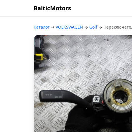
BalticMotors
Каталог
→
VOLKSWAGEN
→
Golf
→
Переключател