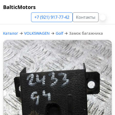
BalticMotors
+7 (921) 917-77-42
Контакты
Каталог
→
VOLKSWAGEN
→
Golf
→
Замок багажника