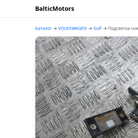
BalticMotors
Каталог
→
VOLKSWAGEN
→
Golf
→
Подсветка но