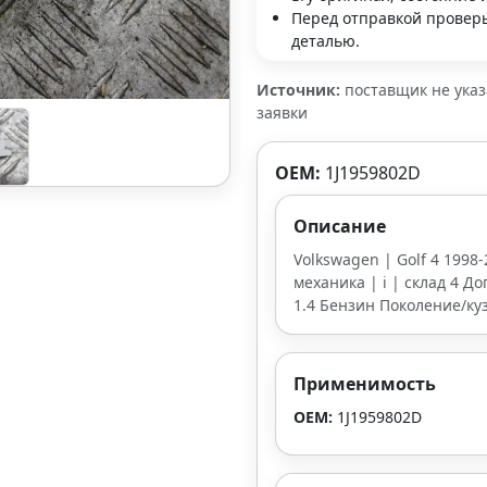
Перед отправкой проверь
деталью.
Источник:
поставщик не ука
заявки
OEM:
1J1959802D
Описание
Volkswagen | Golf 4 1998-
механика | i | склад 4 До
1.4 Бензин Поколение/куз
Применимость
OEM:
1J1959802D