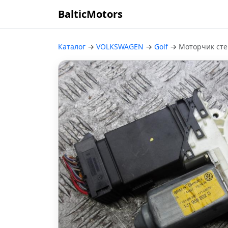
BalticMotors
Каталог
→
VOLKSWAGEN
→
Golf
→
Моторчик ст