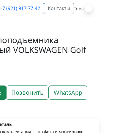
+7 (921) 917-77-42
Контакты
Тема
клоподъемника
ый VOLKSWAGEN Golf
N
е
Позвонить
WhatsApp
еталь
и комплектация — по фото и маркировке.