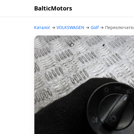
BalticMotors
Каталог
→
VOLKSWAGEN
→
Golf
→
Переключател