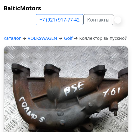
BalticMotors
+7 (921) 917-77-42
Контакты
Каталог
→
VOLKSWAGEN
→
Golf
→
Коллектор выпускной