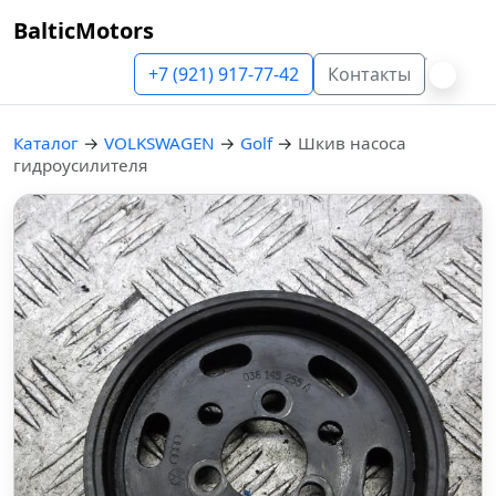
BalticMotors
+7 (921) 917-77-42
Контакты
Каталог
→
VOLKSWAGEN
→
Golf
→
Шкив насоса
гидроусилителя