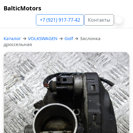
BalticMotors
+7 (921) 917-77-42
Контакты
Каталог
→
VOLKSWAGEN
→
Golf
→
Заслонка
дроссельная