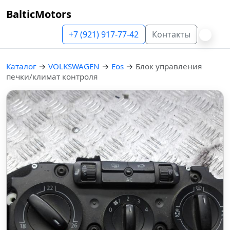
BalticMotors
+7 (921) 917-77-42
Контакты
Каталог
→
VOLKSWAGEN
→
Eos
→
Блок управления
печки/климат контроля