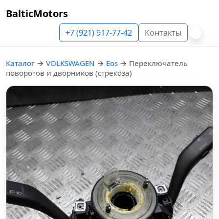
BalticMotors
+7 (921) 917-77-42
Контакты
Каталог
→
VOLKSWAGEN
→
Eos
→
Переключатель
поворотов и дворников (стрекоза)