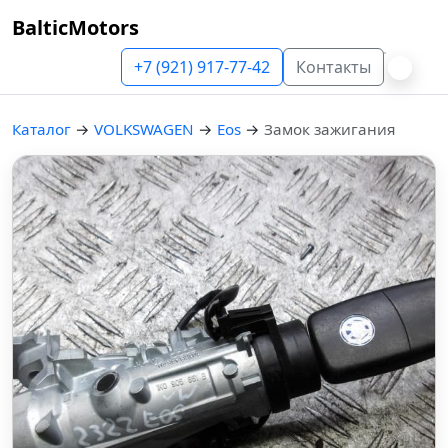
BalticMotors
+7 (921) 917-77-42
Контакты
Каталог
→
VOLKSWAGEN
→
Eos
→
Замок зажигания