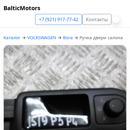
BalticMotors
+7 (921) 917-77-42
Контакты
Каталог
→
VOLKSWAGEN
→
Bora
→
Ручка двери салона